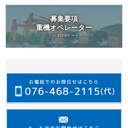
募集要項

重機オペレーター
ー ENTRY ー